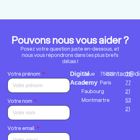
Pouvons nous vous aider ?
Posez votre question juste en-dessous, et
nous vous répondrons dans les plus brefs
délais !
contact@di
Votre prénom
17 rue
75009
09
Digital
du
Paris
77
Academy
Faubourg
21
Montmartre
53
Votre nom
21
Votre email