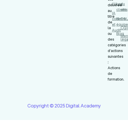
l'IA
cas
du
délivrée
clients
site
au
IA
titre
codir
Notre
CG
de
et
équipe
CG
la
Audit
ou
Blog
Men
des
léga
catégories
d’actions
suivantes
:
Actions
de
formation.
Copyright © 2025 Digital Academy