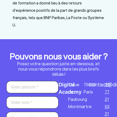
de formation a donné lieu à des retours
d’expérience positifs de la part de grands groupes
français, tels que BNP Paribas, La Poste ou Système
U.
Pouvons nous vous aider ?
Posez votre question juste en-dessous, et
nous vous répondrons dans les plus brefs
délais !
contact@di
17 rue
75009
09
Digital
du
Paris
77
Academy
Faubourg
21
Montmartre
53
21