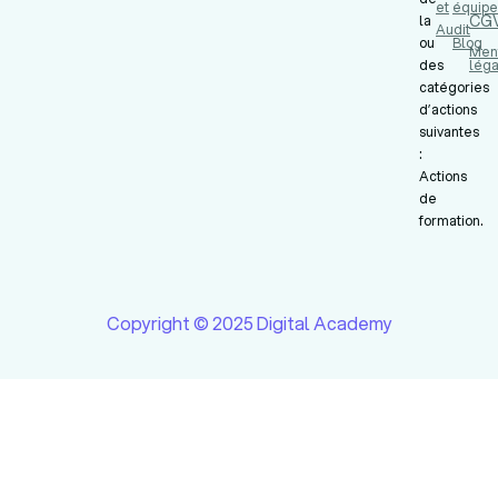
et
équipe
CG
la
Audit
ou
Blog
Men
des
léga
catégories
d’actions
suivantes
:
Actions
de
formation.
Copyright © 2025 Digital Academy