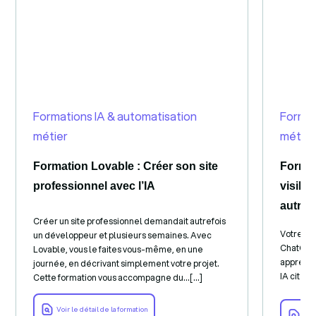
Formations IA & automatisation
Format
métier
métier
Formation Lovable : Créer son site
Format
professionnel avec l’IA
visibl
autres
Créer un site professionnel demandait autrefois
Votre sit
un développeur et plusieurs semaines. Avec
ChatGPT 
Lovable, vous le faites vous-même, en une
apprend à
journée, en décrivant simplement votre projet.
IA cite un
Cette formation vous accompagne du...[...]
Voir le détail de la formation
Voir