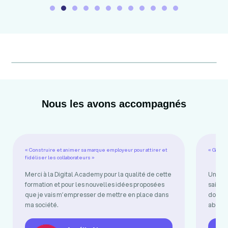
Nous les avons accompagnés
« Construire et animer sa marque employeur pour attirer et
« Gérer 
fidéliser les collaborateurs »
Merci à la Digital Academy pour la qualité de cette
Une fo
formation et pour les nouvelles idées proposées
sait i
que je vais m’empresser de mettre en place dans
donnen
ma société.
abord