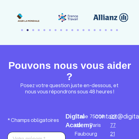
Pouvons nous vous aider
?
Posez votre question juste en-dessous, et
nous vous répondrons sous 48 heures !
contact@digita
17 rue
75009
09
Digital
* Champs obligatoires
du
Paris
77
Academy
Faubourg
21