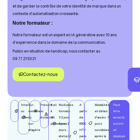
et de garder le contrôle de votre identité de marque dans un
contexte d’automatisation croissante.
Notre formateur :
Notre formateur est un expert en IA générative avec 10 ans
d’expérience dans le domaine de la communication.
Public en situation de handicap, nous contacter au
09 77 21 53 21
Contactez-nous
Intra
Sur-
Présentiel
1
Multiples
A
Modalités
Peut
ou
mesure
ou
à
formats :
partir
et délais
être
inter
ou
distanciel
12
1/2 jour,
de
d'accès : 7
associé,
sur-
personnes
1 jour, 2
830€
jours
enrichi
étagère
jours ,
HT /
ouvrables
et
atelier 2
pers.
après la
déployé