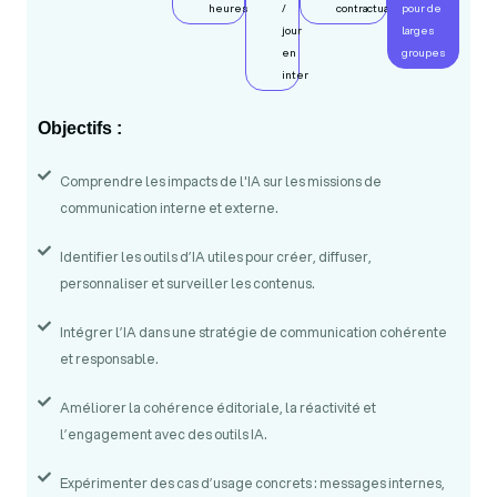
heures
/
contractualisation
pour de
jour
larges
en
groupes
inter
Objectifs :
Comprendre les impacts de l'IA sur les missions de
communication interne et externe.
Identifier les outils d’IA utiles pour créer, diffuser,
personnaliser et surveiller les contenus.
Intégrer l’IA dans une stratégie de communication cohérente
et responsable.
Améliorer la cohérence éditoriale, la réactivité et
l’engagement avec des outils IA.
Expérimenter des cas d’usage concrets : messages internes,