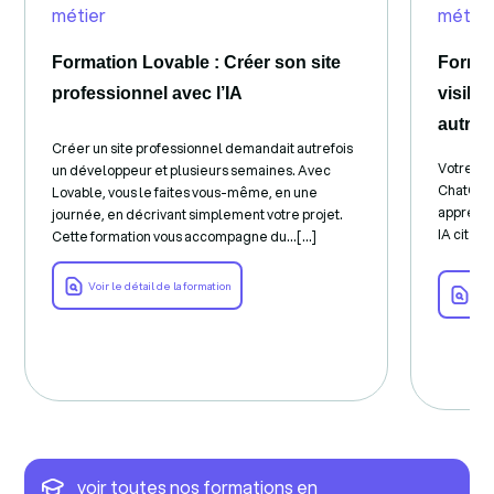
métier
métier
Formation Lovable : Créer son site
Format
professionnel avec l’IA
visibl
autres
Créer un site professionnel demandait autrefois
Votre sit
un développeur et plusieurs semaines. Avec
ChatGPT 
Lovable, vous le faites vous-même, en une
apprend à
journée, en décrivant simplement votre projet.
IA cite un
Cette formation vous accompagne du...[...]
Voir le détail de la formation
Voir
voir toutes nos formations en