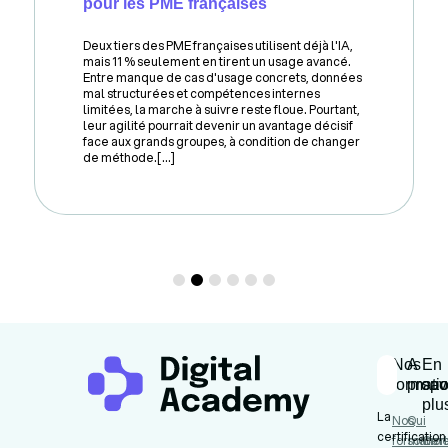
pour les PME françaises
Deux tiers des PME françaises utilisent déjà l'IA,
mais 11 % seulement en tirent un usage avancé.
Entre manque de cas d'usage concrets, données
mal structurées et compétences internes
limitées, la marche à suivre reste floue. Pourtant,
leur agilité pourrait devenir un avantage décisif
face aux grands groupes, à condition de changer
de méthode.[...]
Nos
A
En
formati
propo
sav
plu
La
Nos
Qui
certification
formation
somme
Cert