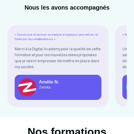
Nous les avons accompagnés
« Construire et animer sa marque employeur pour attirer et
« Gérer 
fidéliser les collaborateurs »
Merci à la Digital Academy pour la qualité de cette
Une fo
formation et pour les nouvelles idées proposées
sait i
que je vais m’empresser de mettre en place dans
donnen
ma société.
abord
Amélie N.
Zenika
Nos formations