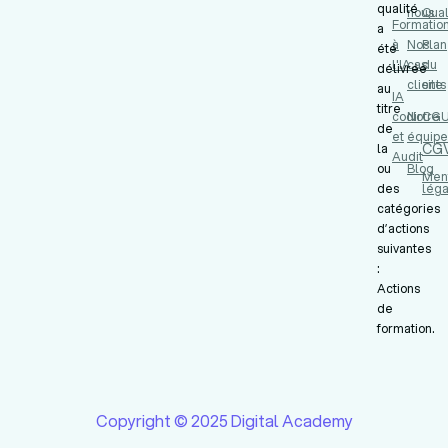
qualité
nous
Qual
Formatio
a
à
Nos
Plan
été
l'IA
cas
du
délivrée
clients
site
au
IA
titre
codir
Notre
CG
de
et
équipe
CG
la
Audit
ou
Blog
Men
des
léga
catégories
d’actions
suivantes
:
Actions
de
formation.
Copyright © 2025 Digital Academy