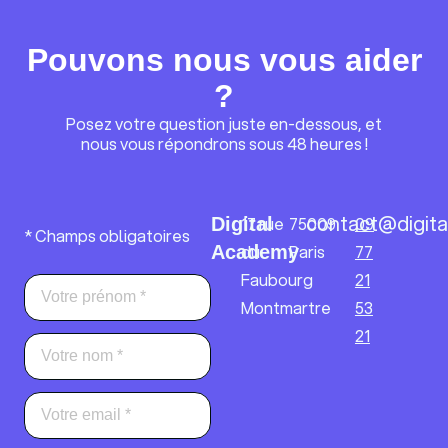
Pouvons nous vous aider
?
Posez votre question juste en-dessous, et
nous vous répondrons sous 48 heures !
contact@digita
17 rue
75009
09
Digital
* Champs obligatoires
du
Paris
77
Academy
Faubourg
21
Montmartre
53
21