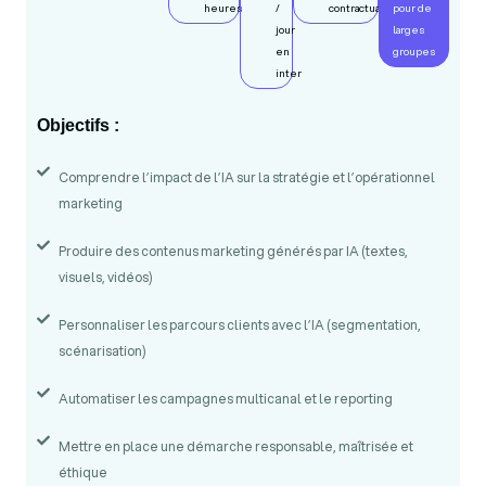
heures
/
contractualisation
pour de
jour
larges
en
groupes
inter
Objectifs :
Comprendre l’impact de l’IA sur la stratégie et l’opérationnel
marketing
Produire des contenus marketing générés par IA (textes,
visuels, vidéos)
Personnaliser les parcours clients avec l’IA (segmentation,
scénarisation)
Automatiser les campagnes multicanal et le reporting
Mettre en place une démarche responsable, maîtrisée et
éthique