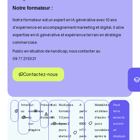
Notre formateur :
Notre formateur est un expert en IA générative avec 10 ans
d’expérience en accompagnement marketing et digital. Il allie
expertise en IA générative et expérience terrain en stratégie
commerciale.
Public en situation de handicap, nous contacter au
09 77 21 53 21
Contactez-nous
Intra
Sur-
Présentiel
1
Multiples
A
Modalités
Peut
ou
mesure
ou
à
formats :
partir
et délais
être
inter
ou
distanciel
12
1/2 jour,
de
d'accès : 7
associé,
sur-
personnes
1 jour, 2
830€
jours
enrichi
étagère
jours ,
HT /
ouvrables
et
atelier 2
pers.
après la
déployé