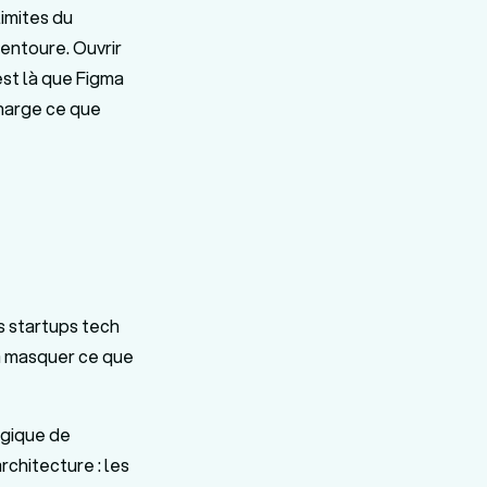
limites du
'entoure. Ouvrir
est là que Figma
charge ce que
s startups tech
 à masquer ce que
logique de
chitecture : les