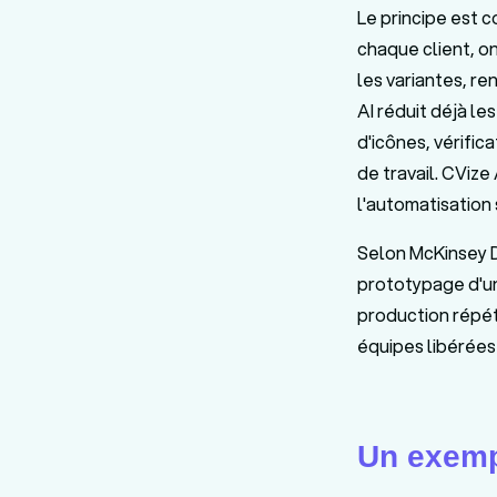
Le principe est 
chaque client, o
les variantes, r
AI réduit déjà l
d'icônes, vérific
de travail. CViz
l'automatisation
Selon McKinsey Di
prototypage d'u
production répéti
équipes libérées 
Un exempl