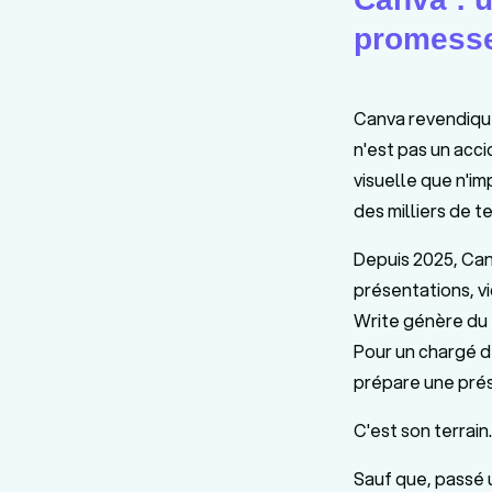
promess
Canva revendique 
n'est pas un acci
visuelle que n'i
des milliers de 
Depuis 2025, Can
présentations, v
Write génère du t
Pour un chargé de
prépare une prése
C'est son terrain. 
Sauf que, passé 