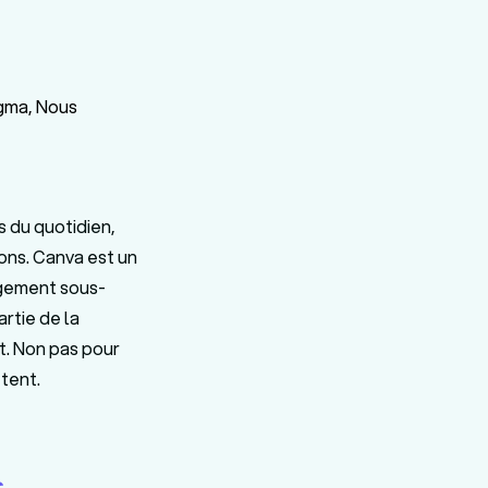
igma, Nous
s du quotidien,
ons. Canva est un
argement sous-
rtie de la
t. Non pas pour
êtent.
s