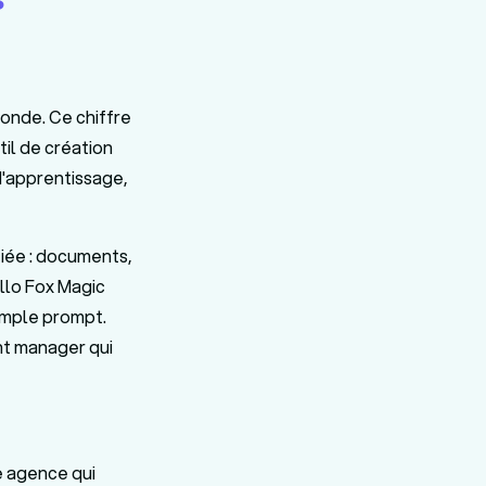
monde. Ce chiffre
til de création
d'apprentissage,
fiée : documents,
llo Fox Magic
simple prompt.
unt manager qui
e agence qui