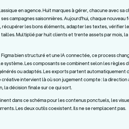
lassique en agence. Huit marques à gérer, chacune avec sa c
 ses campagnes saisonnières. Aujourd'hui, chaque nouveau 
er, récupérer les bons éléments, adapter les textes, vérifier 
tailles. Multiplié par huit clients et trente assets par mois, l
Figma bien structuré et une IA connectée, ce process chang
 le système. Les composants se combinent selon les règles 
générés ou adaptés. Les exports partent automatiquement d
 créative intervient là où son jugement compte : la direction a
 la décision finale sur ce qui sort.
inent dans ce schéma pour les contenus ponctuels, les visuel
rents. Les deux outils coexistent. Ils ne se remplacent pas.