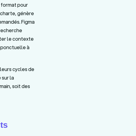
 format pour
a charte, génère
 demandés. Figma
 recherche
tter le contexte
 ponctuelle à
 leurs cycles de
sur la
main, soit des
ts