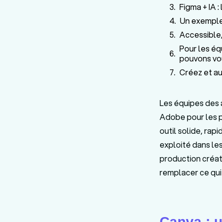
Figma + IA 
Un exemple 
Accessible,
Pour les é
pouvons vo
Créez et au
Les équipes des 
Adobe pour les p
outil solide, rap
exploité dans les
production créat
remplacer ce qui 
Canva : u