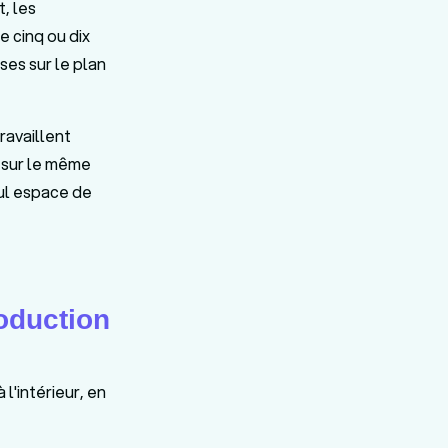
, les
e cinq ou dix
es sur le plan
ravaillent
e sur le même
eul espace de
roduction
 l'intérieur, en