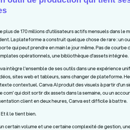
es
plus de 170 millions d'utilisateurs actifs mensuels dans le 
dent. La plateforme a construit quelque chose de rare : un ou
mporte qui peut prendre en main le jour même. Pas de courbe 
templates opérationnels, une bibliothèque d'assets intégrée.
va intègre l'ensemble de ses outils dans une expérience uni
idéos, sites web et tableurs, sans changer de plateforme. He
exte contextuel. Canva AI produit des visuels à partir d'un 
 com' qui doit sortir dix assets dans la semaine, ou un acco
ntation client en deux heures, Canva est difficile à battre.
Et il le tient bien.
un certain volume et une certaine complexité de gestion, un