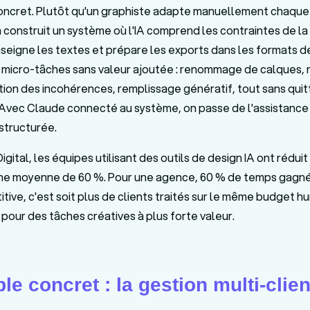
concret. Plutôt qu'un graphiste adapte manuellement chaque
n construit un système où l'IA comprend les contraintes de l
enseigne les textes et prépare les exports dans les formats
es micro-tâches sans valeur ajoutée : renommage de calques,
ation des incohérences, remplissage génératif, tout sans qui
e Avec Claude connecté au système, on passe de l'assistance
 structurée.
gital, les équipes utilisant des outils de design IA ont réduit
ne moyenne de 60 %. Pour une agence, 60 % de temps gagné 
tive, c'est soit plus de clients traités sur le même budget hu
pour des tâches créatives à plus forte valeur.
e concret : la gestion multi-clien