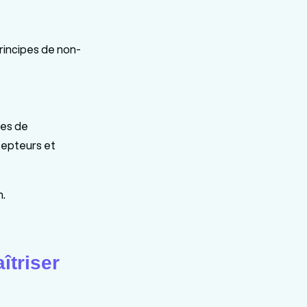
rincipes de non-
ues de
cepteurs et
n.
îtriser