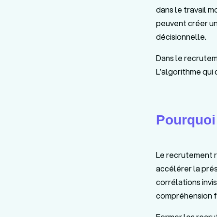
dans le travail m
peuvent créer un
décisionnelle.
Dans le recrutem
L’algorithme qui 
Pourquoi 
Le recrutement re
accélérer la pré
corrélations invis
compréhension fi
Former les recrut