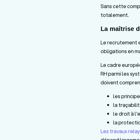
Sans cette compét
totalement.
La maîtrise 
Le recrutement es
obligations en m
Le cadre europée
RH parmi les syst
doivent compren
les principe
la traçabili
le droit à l’
la protecti
Les travaux rela
dépend largemen