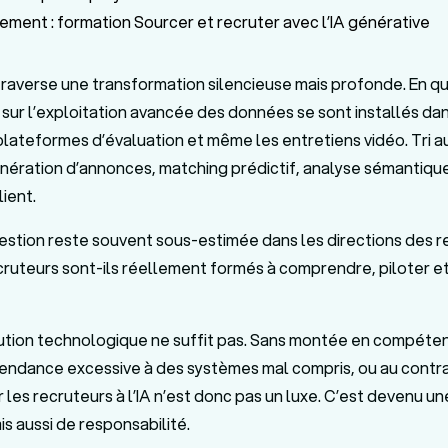
tement : formation Sourcer et recruter avec l’IA générative
raverse une transformation silencieuse mais profonde. En q
 sur l’exploitation avancée des données se sont installés dan
 plateformes d’évaluation et même les entretiens vidéo. Tri 
nération d’annonces, matching prédictif, analyse sémantique
ient.
estion reste souvent sous-estimée dans les directions des 
ecruteurs sont-ils réellement formés à comprendre, piloter e
tion technologique ne suffit pas. Sans montée en compétenc
endance excessive à des systèmes mal compris, ou au contrai
les recruteurs à l’IA n’est donc pas un luxe. C’est devenu un
s aussi de responsabilité.