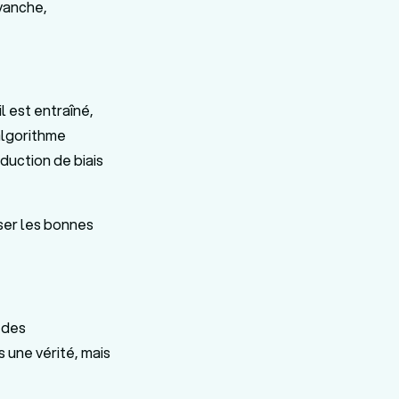
evanche,
l est entraîné,
algorithme
duction de biais
ser les bonnes
 des
s une vérité, mais