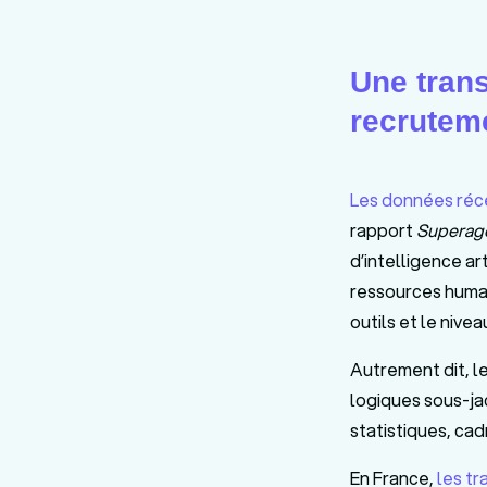
Une tran
recrutem
Les données réc
rapport
Superage
d’intelligence ar
ressources humain
outils et le nive
Autrement dit, le
logiques sous-ja
statistiques, ca
En France,
les t