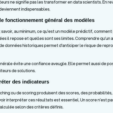
eurs ne signifie pas les transformer en data scientists. En r
deviennent indispensables.
e fonctionnement général des modèles
 savoir, au minimum, ce qu’est un modèle prédictif, comment i
ées il repose et quelles sont ses limites. Comprendre qu’un 
 de données historiques permet d’anticiper le risque de repro
nérale évite une confiance aveugle. Elle permet aussi de po
iteurs de solutions.
préter des indicateurs
tching ou de scoring produisent des scores, des probabilités,
ir interpréter ces résultats est essentiel. Un score n’est pa
alculée selon des critères définis.