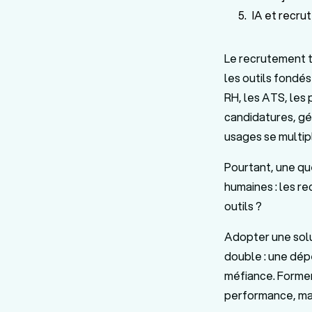
IA et recru
Le recrutement t
les outils fondés
RH, les ATS, les
candidatures, gé
usages se multipl
Pourtant, une qu
humaines : les r
outils ?
Adopter une solu
double : une dép
méfiance. Former 
performance, mai