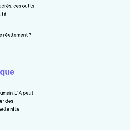
adrés, ces outils
ité
de réellement ?
ique
umain. L’IA peut
ier des
elle ni la