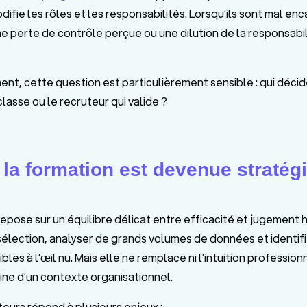
odifie les rôles et les responsabilités. Lorsqu’ils sont mal enc
e perte de contrôle perçue ou une dilution de la responsabil
ent, cette question est particulièrement sensible : qui déci
classe ou le recruteur qui valide ?
la formation est devenue stratég
pose sur un équilibre délicat entre efficacité et jugement h
sélection, analyser de grands volumes de données et identif
ibles à l’œil nu. Mais elle ne remplace ni l’intuition professionn
ne d’un contexte organisationnel.
eurs répond à plusieurs enjeux :