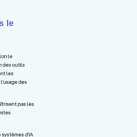
s le
lon le
 des outils
nt les
 l’usage des
îtrisent pas les
mites
e systèmes d’IA