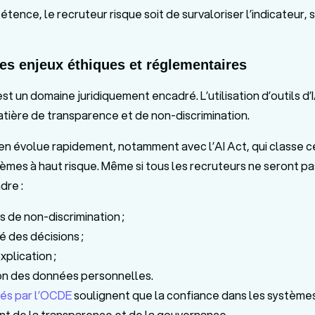
ence, le recruteur risque soit de survaloriser l’indicateur, s
des enjeux éthiques et réglementaires
t un domaine juridiquement encadré. L’utilisation d’outils d’
atière de transparence et de non-discrimination.
n évolue rapidement, notamment avec l’AI Act, qui classe c
èmes à haut risque. Même si tous les recruteurs ne seront pas 
dre :
s de non-discrimination ;
té des décisions ;
explication ;
on des données personnelles.
yés par l’OCDE
soulignent que la confiance dans les système
t de la transparence et de la gouvernance.