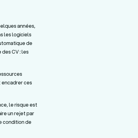
uelques années,
s les logiciels
automatique de
 des CV : les
ressources
t encadrer ces
e, le risque est
re un rejet par
e condition de