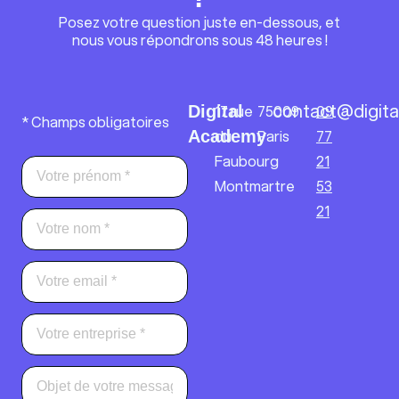
Posez votre question juste en-dessous, et
nous vous répondrons sous 48 heures !
contact@digita
17 rue
75009
09
Digital
* Champs obligatoires
du
Paris
77
Academy
Faubourg
21
Montmartre
53
21