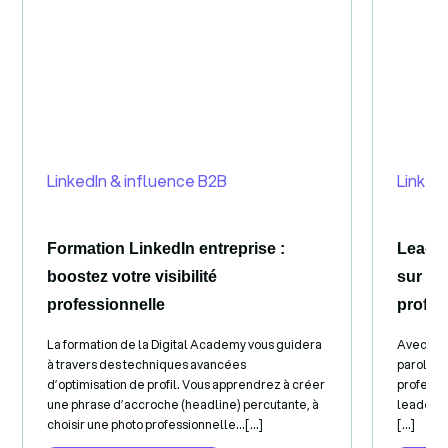
LinkedIn & influence B2B
Linked
Formation LinkedIn entreprise :
Leader
boostez votre visibilité
sur Li
professionnelle
profes
La formation de la Digital Academy vous guidera
Avec la 
à travers des techniques avancées
parole su
d’optimisation de profil. Vous apprendrez à créer
professi
une phrase d’accroche (headline) percutante, à
leader de
choisir une photo professionnelle...[...]
[...]