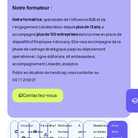
Notre formateur :
Notre formatrice
, spécialiste de l'influence B2B et de
l'engagement collaborateur depuis
plus de 12 ans
, a
accompagné
plus de 100 entreprises
dans la mise en place de
dispositifs d'Employee Advocacy. Elle vous accompagne de la
phase de cadrage stratégique jusqu'au déploiement
opérationnel : ligne éditoriale, kit ambassadeur,
accompagnement LinkedIn, analytics
Public en situation de handicap, nous contacter au
09 77 21 53 21
Contactez-nous
Intra
Sur-
Présentiel
1
Multiples
À
Modalités
Peut
ou
mesure
ou
à
formats :
partir
et délais
être
inter
ou
distanciel
12
1/2 jour,
de
d'accès : 7
associé,