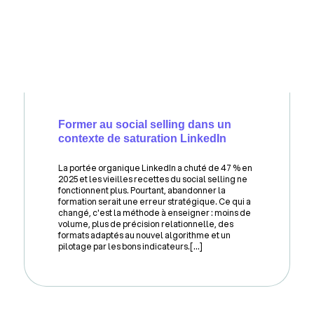
Former au social selling dans un
contexte de saturation LinkedIn
La portée organique LinkedIn a chuté de 47 % en
2025 et les vieilles recettes du social selling ne
fonctionnent plus. Pourtant, abandonner la
formation serait une erreur stratégique. Ce qui a
changé, c'est la méthode à enseigner : moins de
volume, plus de précision relationnelle, des
formats adaptés au nouvel algorithme et un
pilotage par les bons indicateurs.[...]