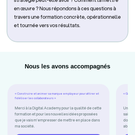
en œuvre ? Nous répondons à ces questions à
travers une formation concrète, opérationnelle
et tournée vers vos résultats.
Nous les avons accompagnés
« Construire et animer sa marque employeur pour attirer et
« Gérer 
fidéliser les collaborateurs »
Merci à la Digital Academy pour la qualité de cette
Une fo
formation et pour les nouvelles idées proposées
sait i
que je vais m’empresser de mettre en place dans
donnen
ma société.
abord