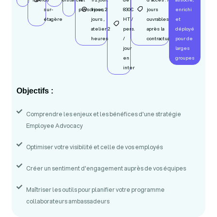
sur-
personnes
1 jour, 2
830€
jours
enrichi
étagère
jours ,
HT /
ouvrables
et
atelier 2
pers.
après la
déployé
heures
/
contractualisation
pour de
jour
larges
en
groupes
inter
Objectifs :
Comprendre les enjeux et les bénéfices d'une stratégie
Employee Advocacy
Optimiser votre visibilité et celle de vos employés
Créer un sentiment d'engagement auprès de vos équipes
Maîtriser les outils pour planifier votre programme
collaborateurs ambassadeurs