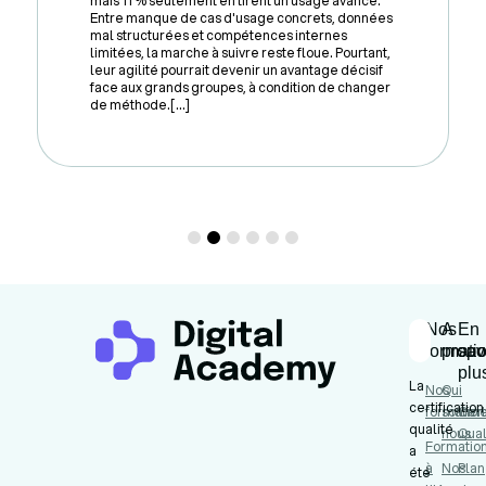
mais 11 % seulement en tirent un usage avancé.
Entre manque de cas d'usage concrets, données
mal structurées et compétences internes
limitées, la marche à suivre reste floue. Pourtant,
leur agilité pourrait devenir un avantage décisif
face aux grands groupes, à condition de changer
de méthode.[...]
Nos
A
En
formati
propo
sav
plu
La
Nos
Qui
certification
formation
somme
Cert
qualité
nous
Qual
Formatio
a
à
Nos
Plan
été