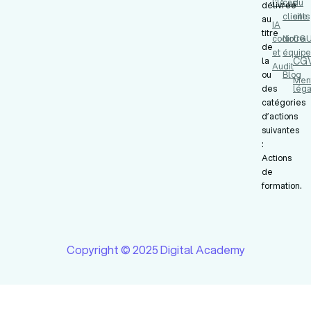
l'IA
cas
du
délivrée
clients
site
au
IA
titre
codir
Notre
CG
de
et
équipe
CG
la
Audit
ou
Blog
Men
des
léga
catégories
d’actions
suivantes
:
Actions
de
formation.
Copyright © 2025 Digital Academy