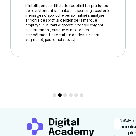
L'intelligence artificielle redéfinit les pratiques
de recrutement sur LinkedIn : sourcing accéléré,
messages d'approche personnalisés, analyse
enrichie des profils, gestion de la marque
employeur. Autant d'opportunités qui exigent
discernement, éthique et montée en
compétence. Le recruteur de demain sera
augmenté, pas remplacé.[...]
Nos
A
En
formati
propo
sav
plu