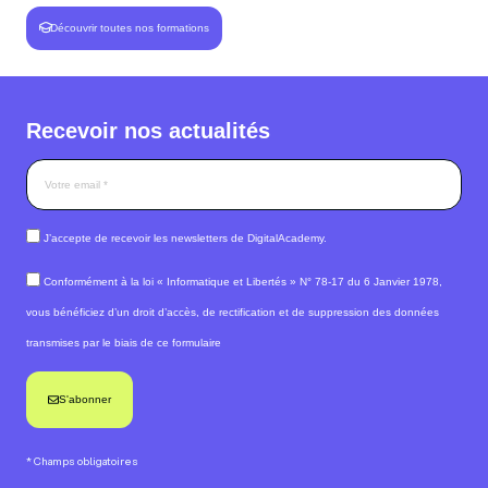
Découvrir toutes nos formations
Recevoir nos actualités
J’accepte de recevoir les newsletters de DigitalAcademy.
Conformément à la loi « Informatique et Libertés » N° 78-17 du 6 Janvier 1978,
vous bénéficiez d’un droit d’accès, de rectification et de suppression des données
transmises par le biais de ce formulaire
S'abonner
* Champs obligatoires